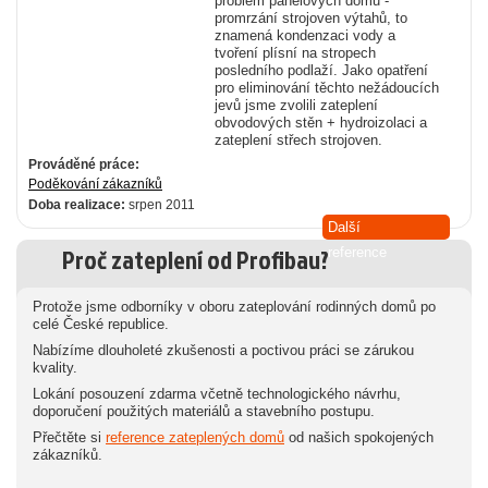
problém panelových domů -
promrzání strojoven výtahů, to
znamená kondenzaci vody a
tvoření plísní na stropech
posledního podlaží. Jako opatření
pro eliminování těchto nežádoucích
jevů jsme zvolili zateplení
obvodových stěn + hydroizolaci a
zateplení střech strojoven.
Prováděné práce:
Poděkování zákazníků
Doba realizace:
srpen 2011
Další
Proč zateplení od Profibau?
reference
Protože jsme odborníky v oboru zateplování rodinných domů po
celé České republice.
Nabízíme dlouholeté zkušenosti a poctivou práci se zárukou
kvality.
Lokání posouzení zdarma včetně technologického návrhu,
doporučení použitých materiálů a stavebního postupu.
Přečtěte si
reference zateplených domů
od našich spokojených
zákazníků.