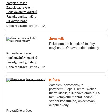
Zateplení fasád
Zateplovací systém
Poděkování zákazníků
Fasády, omítky, nátěry
Silikátová báze
Doba realizace:
srpen 2012
Javorník
Rekonstrukce historické fasády,
nový nátěr. Oprava podbití střechy.
Prováděné práce:
Poděkování zákazníků
Fasády, omítky, nátěry
Doba realizace:
srpen 2012
Klínec
Zateplení novostavby z
porothermu, eps 120mm, Weber
therm klasik, silikonová omítka 1.5
mm, kompletní montáž podbití
střešní konstrukce, oplechování,
okapní svody.
Prováděné práce: