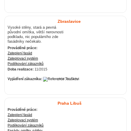
Zbraslavice
Vysoké stěny, stará a pevná
původní omítka, větší nerovnosti
podkladu, nic populárního zde
fasádníky nečekalo.
Prováděné práce:
Zateplení fasád
Zateplovací systém
Poděkování zákazníků
Doba realizace:
11/2015
Vyjádření zákazníka:
(PDF, 812 kB)
Praha Libuš
Prováděné práce:
Zateplení fasád
Zateplovací systém
Poděkování zákazníků
Fasády, omítky, nátěry