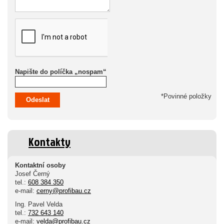
Napište do políčka „nospam“
*Povinné položky
Odeslat
Kontakty
Kontaktní osoby
Josef Černý
tel.:
608 384 350
e-mail:
cerny@profibau.cz
Ing. Pavel Velda
tel.:
732 643 140
e-mail:
velda@profibau.cz