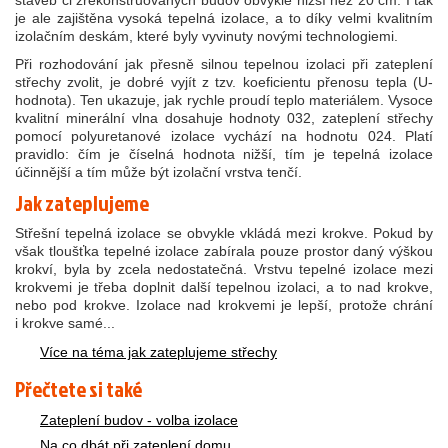
je ale zajištěna vysoká tepelná izolace, a to díky velmi kvalitním
izolačním deskám, které byly vyvinuty novými technologiemi.
Při rozhodování jak přesně silnou tepelnou izolaci při zateplení
střechy zvolit, je dobré vyjít z tzv. koeficientu přenosu tepla (U-
hodnota). Ten ukazuje, jak rychle proudí teplo materiálem. Vysoce
kvalitní minerální vlna dosahuje hodnoty 032, zateplení střechy
pomocí polyuretanové izolace vychází na hodnotu 024. Platí
pravidlo: čím je číselná hodnota nižší, tím je tepelná izolace
účinnější a tím může být izolační vrstva tenčí.
Jak zateplujeme
Střešní tepelná izolace se obvykle vkládá mezi krokve. Pokud by
však tloušťka tepelné izolace zabírala pouze prostor daný výškou
krokví, byla by zcela nedostatečná. Vrstvu tepelné izolace mezi
krokvemi je třeba doplnit další tepelnou izolaci, a to nad krokve,
nebo pod krokve. Izolace nad krokvemi je lepší, protože chrání
i krokve samé...
Více na téma jak zateplujeme střechy
Přečtete si také
Zateplení budov - volba izolace
Na co dbát při zateplení domu