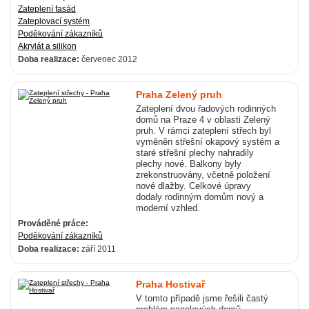
Zateplení fasád
Zateplovací systém
Poděkování zákazníků
Akrylát a silikon
Doba realizace:
červenec 2012
Praha Zelený pruh
Zateplení dvou řadových rodinných
domů na Praze 4 v oblasti Zelený
pruh. V rámci zateplení střech byl
vyměněn střešní okapový systém a
staré střešní plechy nahradily
plechy nové. Balkony byly
zrekonstruovány, včetně položení
nové dlažby. Celkové úpravy
dodaly rodinným domům nový a
moderní vzhled.
Prováděné práce:
Poděkování zákazníků
Doba realizace:
září 2011
Praha Hostivař
V tomto případě jsme řešili častý