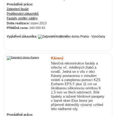
Prováděné práce:
Zateplení fasád
Poděkování zákazníků
Fasády, omítky, nátěry
Doba realizace:
srpen 2013
Přibližná cena:
340 000 Kč
Vyjádření zákazníka:
(PDF, 281 kB)
Káraný
Náročná rekonstrukce fasády a
střechy vč. měděných žlabů a
svodů. Jedná se o vilu v obci
Káraný postavenou v minulém
století a zateplenou pomocí KZS
Extherm EPS F plus 11 cm se
škrábanou silikonovou omítkou K
1,5 mm ve třech odstínech. Bílé
špalety a tažené hliníkové parapety
v barvě oken Elox bronz jen
příjemně dokreslily výrazný vzhled
této nádherné vily.
Prováděné práce: