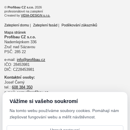
©
Profibau CZ s.r.o.
2026
profesionálové na zateplení
Created by
VIDIA-DESIGN s.r.o.
Zateplení domu
|
Zateplení fasád
|
Poděkování zákazníků
Mapa stránek
Profibau CZ s.r.o.
Nademlejnkem 336
Zruč nad Sázavou
PSČ: 285 22
e-mail:
info@profibau.cz
IČO: 28453981
DIČ: CZ28453981
Kontaktní osoby:
Josef Černý
tel.:
608 384 350
e-mail:
cerny@profibau.cz
Ing. Pavel Velda
Vážíme si vašeho soukromí
tel.:
732 643 140
e-mail:
velda@profibau.cz
Na tomto webu používáme soubory cookies. Pomáhají nám
zlepšovat fungování webu a měřit návštěvnost.
Ondřej Jouza
tel.:
606 030 998