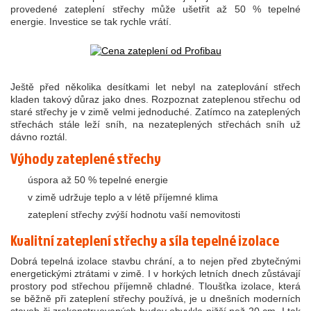
provedené zateplení střechy může ušetřit až 50 % tepelné
energie. Investice se tak rychle vrátí.
Ještě před několika desítkami let nebyl na zateplování střech
kladen takový důraz jako dnes. Rozpoznat zateplenou střechu od
staré střechy je v zimě velmi jednoduché. Zatímco na zateplených
střechách stále leží sníh, na nezateplených střechách sníh už
dávno roztál.
Výhody zateplené střechy
úspora až 50 % tepelné energie
v zimě udržuje teplo a v létě příjemné klima
zateplení střechy zvýší hodnotu vaší nemovitosti
Kvalitní zateplení střechy a síla tepelné izolace
Dobrá tepelná izolace stavbu chrání, a to nejen před zbytečnými
energetickými ztrátami v zimě. I v horkých letních dnech zůstávají
prostory pod střechou příjemně chladné. Tloušťka izolace, která
se běžně při zateplení střechy používá, je u dnešních moderních
staveb či zrekonstruovaných budov obvykle nižší než 20 cm. I tak