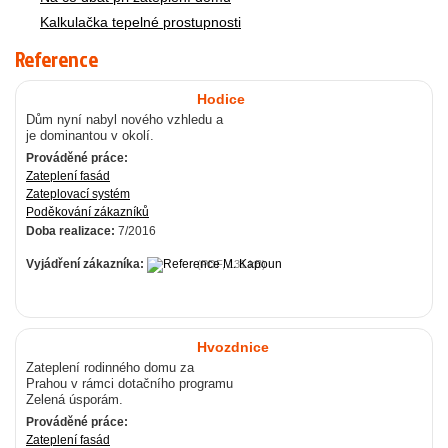
Kalkulačka tepelné prostupnosti
Reference
Hodice
Dům nyní nabyl nového vzhledu a
je dominantou v okolí.
Prováděné práce:
Zateplení fasád
Zateplovací systém
Poděkování zákazníků
Doba realizace:
7/2016
Vyjádření zákazníka:
(PDF, 131 kB)
Hvozdnice
Zateplení rodinného domu za
Prahou v rámci dotačního programu
Zelená úsporám.
Prováděné práce:
Zateplení fasád