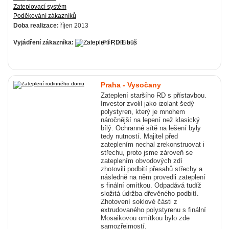
Zateplovací systém
Poděkování zákazníků
Doba realizace:
říjen 2013
Vyjádření zákazníka:
(PDF, 285 kB)
Praha - Vysočany
Zateplení staršího RD s přístavbou.
Investor zvolil jako izolant šedý
polystyren, který je mnohem
náročnější na lepení než klasický
bílý. Ochranné sítě na lešení byly
tedy nutností. Majitel před
zateplením nechal zrekonstruovat i
střechu, proto jsme zároveň se
zateplením obvodových zdí
zhotovili podbití přesahů střechy a
následně na něm provedli zateplení
s finální omítkou. Odpadává tudíž
složitá údržba dřevěného podbití.
Zhotovení soklové části z
extrudovaného polystyrenu s finální
Mosaikovou omítkou bylo zde
samozřejmostí.