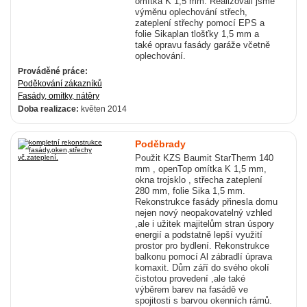
omítka K 1,5 mm. Realizovali jsme
výměnu oplechování střech,
zateplení střechy pomocí EPS a
folie Sikaplan tlošťky 1,5 mm a
také opravu fasády garáže včetně
oplechování.
Prováděné práce:
Poděkování zákazníků
Fasády, omítky, nátěry
Doba realizace:
květen 2014
Poděbrady
Použit KZS Baumit StarTherm 140
mm , openTop omítka K 1,5 mm,
okna trojsklo , střecha zateplení
280 mm, folie Sika 1,5 mm.
Rekonstrukce fasády přinesla domu
nejen nový neopakovatelný vzhled
,ale i užitek majitelům stran úspory
energií a podstatně lepší využití
prostor pro bydlení. Rekonstrukce
balkonu pomocí Al zábradlí úprava
komaxit. Dům září do svého okolí
čistotou provedení ,ale také
výběrem barev na fasádě ve
spojitosti s barvou okenních rámů.