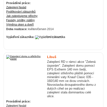
Prováděné práce:
Zateplení fasád
Poděkování zákazníků
Jak zateplujeme střechy
Fasády, omítky, nátěry
Výměna oken a dveří
Doba realizace:
květen/červen 2014
Vyjádření zákazníka:
(PDF, 37 kB)
Libuš
Zateplení RD v rámci akce "Zelená
úsporám". Zateplení domu pomocí
EPS Extherm 140 mm šedý,
zateplení střešního pláště pomocí
minerální vaty Knauf Clasic 035 -
160/140 mm ve dvou vrstvách.
Novostavba dvoupatrového domu z
dutých cihel se po realizaci
zateplení stala dominantou celé
ulice.
Prováděné práce:
Zateplení fasád