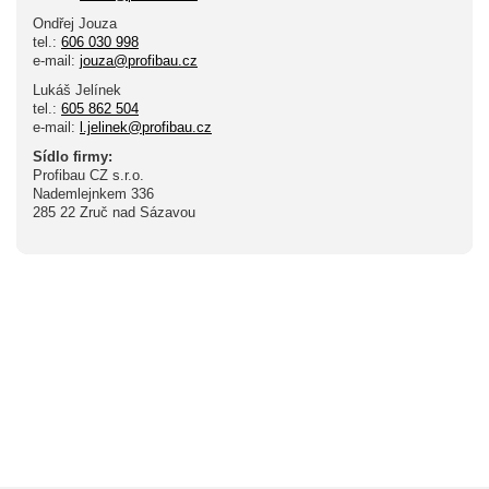
Ondřej Jouza
tel.:
606 030 998
e-mail:
jouza@profibau.cz
Lukáš Jelínek
tel.:
605 862 504
e-mail:
l.jelinek@profibau.cz
Sídlo firmy:
Profibau CZ s.r.o.
Nademlejnkem 336
285 22 Zruč nad Sázavou
Vzorníky
Baumit, Weber,
Sto, Extherm