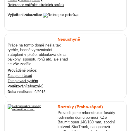
Reference vnitřních strojních omítek
Vyjádření zákazníka:
(PDF, 100 kB)
Nesuchyně
Práce na tomto domě nešla tak
rychle, hodně vyrovnávání
zateplení v ploše, oblouková okna,
balkony, spoustu rohů atd, ale snad
se vše zdařilo.
Prováděné práce:
Zateplení fasád
Zateplovací systém
Poděkování zákazníků
Doba realizace:
9/2015
Roztoky (Praha-západ)
Provedli jsme rekonstrukci fasády
rodinného domu pomocí KZS
Baumit open 140/160 mm, spodní
kotvení StarTrack, nanoporová