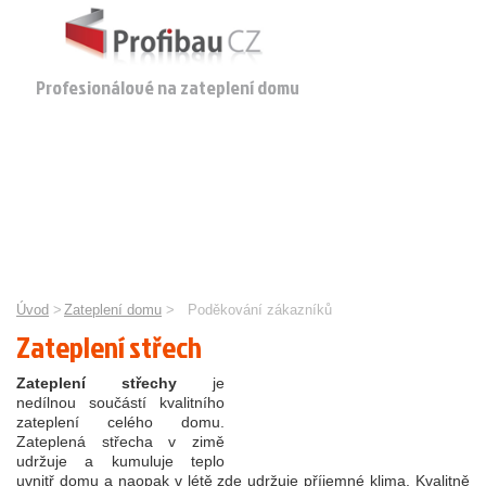
Profesionálové na zateplení domu
Úvod
>
Zateplení domu
>
Poděkování zákazníků
Zateplení střech
Zateplení střechy
je
NOVÁ ZELENÁ ÚSPORÁM
nedílnou součástí kvalitního
- rodinné a bytové domy
zateplení celého domu.
Zateplená střecha v zimě
udržuje a kumuluje teplo
uvnitř domu a naopak v létě zde udržuje příjemné klima. Kvalitně