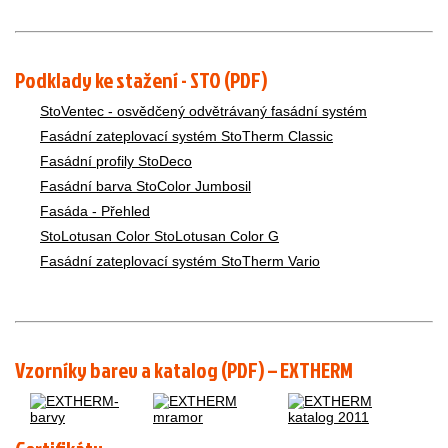
Podklady ke stažení - STO (PDF)
StoVentec - osvědčený odvětrávaný fasádní systém
Fasádní zateplovací systém StoTherm Classic
Fasádní profily StoDeco
Fasádní barva StoColor Jumbosil
Fasáda - Přehled
StoLotusan Color StoLotusan Color G
Fasádní zateplovací systém StoTherm Vario
Vzorníky barev a katalog (PDF) – EXTHERM