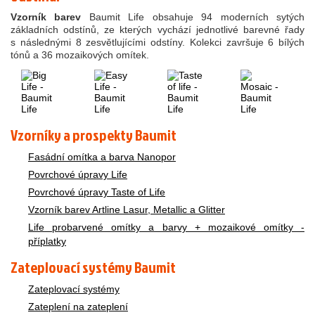
Vzorník barev
Baumit Life obsahuje 94 moderních sytých
základních odstínů, ze kterých vychází jednotlivé barevné řady
s následnými 8 zesvětlujícími odstíny. Kolekci završuje 6 bílých
tónů a 36 mozaikových omítek.
Vzorníky a prospekty Baumit
Fasádní omítka a barva Nanopor
Povrchové úpravy Life
Povrchové úpravy Taste of Life
Vzorník barev Artline Lasur, Metallic a Glitter
Life p
robarvené omítky a barvy + mozaikové omítky -
příplatky
Zateplovací systémy Baumit
Zateplovací systémy
Zateplení na zateplení