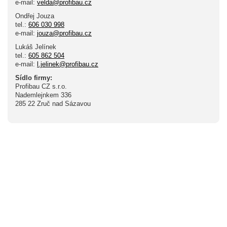
e-mail:
velda@profibau.cz
Ondřej Jouza
tel.:
606 030 998
e-mail:
jouza@profibau.cz
Lukáš Jelínek
tel.:
605 862 504
e-mail:
l.jelinek@profibau.cz
Sídlo firmy:
Profibau CZ s.r.o.
Nademlejnkem 336
285 22 Zruč nad Sázavou
Vzorníky
Baumit, Weber,
Sto, Extherm