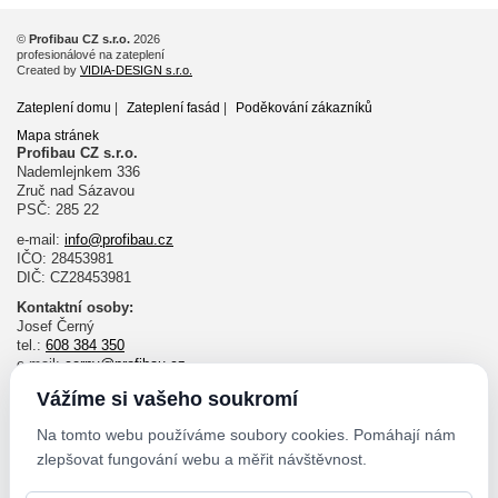
©
Profibau CZ s.r.o.
2026
profesionálové na zateplení
Created by
VIDIA-DESIGN s.r.o.
Zateplení domu
|
Zateplení fasád
|
Poděkování zákazníků
Mapa stránek
Profibau CZ s.r.o.
Nademlejnkem 336
Zruč nad Sázavou
PSČ: 285 22
e-mail:
info@profibau.cz
IČO: 28453981
DIČ: CZ28453981
Kontaktní osoby:
Josef Černý
tel.:
608 384 350
e-mail:
cerny@profibau.cz
Ing. Pavel Velda
Vážíme si vašeho soukromí
tel.:
732 643 140
e-mail:
velda@profibau.cz
Na tomto webu používáme soubory cookies. Pomáhají nám
zlepšovat fungování webu a měřit návštěvnost.
Ondřej Jouza
tel.:
606 030 998