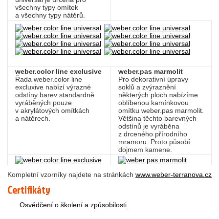
všechny typy omítek
a všechny typy nátěrů.
weber.color line exclusive
weber.pas marmolit
Řada weber.color line
Pro dekorativní úpravy
excluxive nabízí výrazné
soklů a zvýraznění
odstíny barev standardně
některých ploch nabízíme
vyráběných pouze
oblíbenou kamínkovou
v akrylátových omítkách
omítku weber.pas marmolit.
a nátěrech.
Většina těchto barevných
odstínů je vyráběna
z drceného přírodního
mramoru. Proto působí
dojmem kamene.
Kompletní vzorníky najdete na stránkách
www.weber-terranova.cz
Certifikáty
Osvědčení o školení a způsobilosti