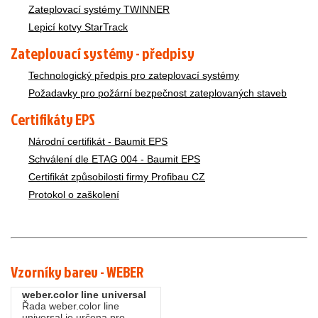
Zateplovací systémy TWINNER
Lepicí kotvy StarTrack
Zateplovací systémy - předpisy
Technologický předpis pro zateplovací systémy
Požadavky pro požární bezpečnost zateplovaných staveb
Certifikáty EPS
Národní certifikát - Baumit EPS
Schválení dle ETAG 004 - Baumit EPS
Certifikát způsobilosti firmy Profibau CZ
Protokol o zaškolení
Vzorníky barev - WEBER
weber.color line universal
Řada weber.color line
universal je určena pro