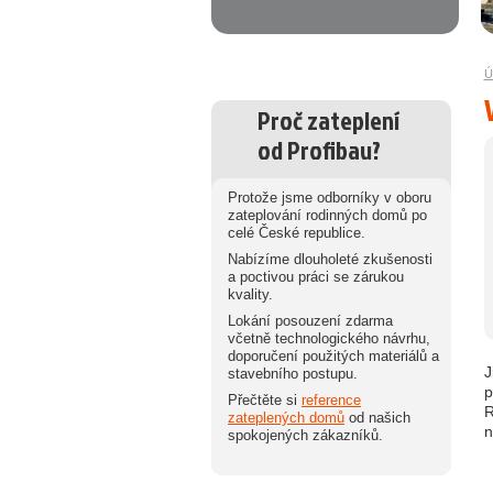
Ú
Proč zateplení
od Profibau?
Protože jsme odborníky v oboru
zateplování rodinných domů po
celé České republice.
Nabízíme dlouholeté zkušenosti
a poctivou práci se zárukou
kvality.
Lokání posouzení zdarma
včetně technologického návrhu,
doporučení použitých materiálů a
J
stavebního postupu.
p
Přečtěte si
reference
R
zateplených domů
od našich
n
spokojených zákazníků.