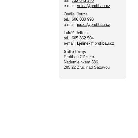
tel.:
732 643 140
e-mail:
velda@profibau.cz
Ondřej Jouza
tel.:
606 030 998
e-mail:
jouza@profibau.cz
Lukáš Jelínek
tel.:
605 862 504
e-mail:
l.jelinek@profibau.cz
Sídlo firmy:
Profibau CZ s.r.o.
Nademlejnkem 336
285 22 Zruč nad Sázavou
Vzorníky
Baumit, Weber,
Sto, Extherm