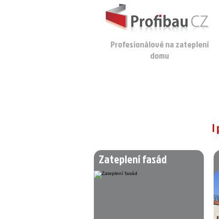
Profesionálové na zateplení
domu
I
Provádíme práce:
Zateplení fasád