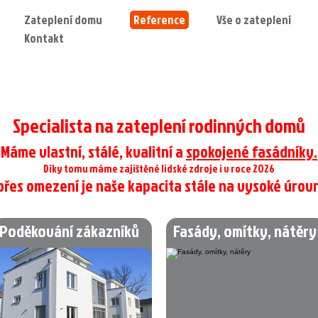
Zateplení domu
Reference
Vše o zateplení
Kontakt
Specialista na zateplení rodinných domů
Máme vlastní, stálé, kvalitní a
spokojené fasádníky.
Díky tomu máme zajištěné lidské zdroje i v roce 2026
 přes omezení je naše kapacita stále na vysoké úrovn
Poděkování zákazníků
Fasády, omítky, nátěry