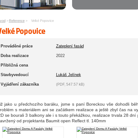
vod
>
Reference
>
Velké Popovice
Velké Popovice
Prováděné práce
Zateplení fasád
Doba realizace
2022
Přibližná cena
Stavbyvedoucí
Lukáš Jelínek
Vyjádření zákazníka
(PDF, 547.57 kB)
iž jako u předchozího baráku, jsme s paní Boreckou vše dohodli b
roblém s materiálem ani se začátkem realizace a ještě zbyl čas na 
D se bourali 3 balkony ale i s touto překážkou, realizace trvala 28 dní 
avržený od projektanta Baumit open Reflect tl. 140mm