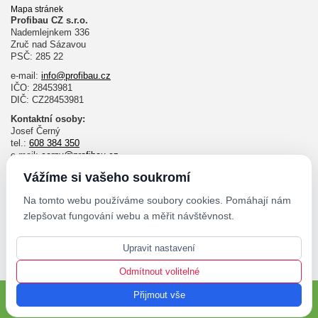
Mapa stránek
Profibau CZ s.r.o.
Nademlejnkem 336
Zruč nad Sázavou
PSČ: 285 22
e-mail:
info@profibau.cz
IČO: 28453981
DIČ: CZ28453981
Kontaktní osoby:
Josef Černý
tel.:
608 384 350
e-mail:
cerny@profibau.cz
Ing. Pavel Velda
Vážíme si vašeho soukromí
tel.:
732 643 140
e-mail:
velda@profibau.cz
Na tomto webu používáme soubory cookies. Pomáhají nám
zlepšovat fungování webu a měřit návštěvnost.
Ondřej Jouza
tel.:
606 030 998
Upravit nastavení
e-mail:
jouza@profibau.cz
Odmítnout volitelné
Další kontakty
Přijmout vše
Spočítat cenu zateplení