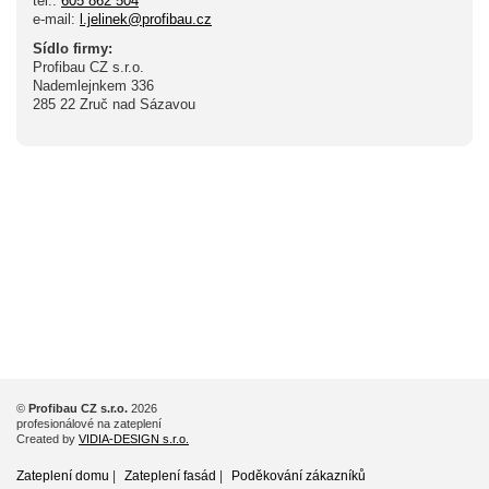
tel.:
605 862 504
e-mail:
l.jelinek@profibau.cz
Sídlo firmy:
Profibau CZ s.r.o.
Nademlejnkem 336
285 22 Zruč nad Sázavou
Vzorníky
Baumit, Weber,
Sto, Extherm
©
Profibau CZ s.r.o.
2026
profesionálové na zateplení
Created by
VIDIA-DESIGN s.r.o.
Zateplení domu
|
Zateplení fasád
|
Poděkování zákazníků