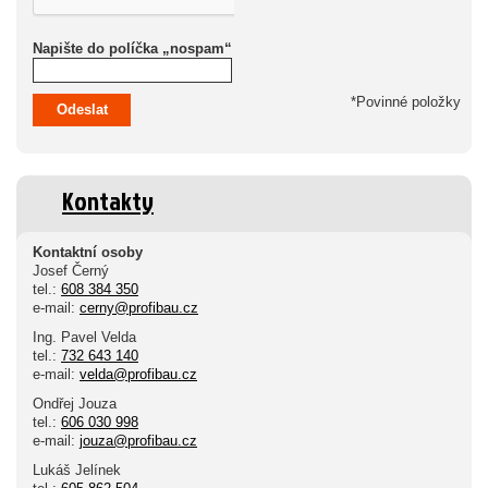
Napište do políčka „nospam“
*Povinné položky
Odeslat
Kontakty
Kontaktní osoby
Josef Černý
tel.:
608 384 350
e-mail:
cerny@profibau.cz
Ing. Pavel Velda
tel.:
732 643 140
e-mail:
velda@profibau.cz
Ondřej Jouza
tel.:
606 030 998
e-mail:
jouza@profibau.cz
Lukáš Jelínek